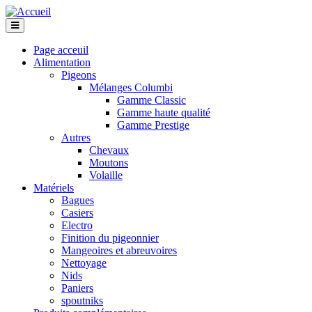
Page acceuil
Alimentation
Pigeons
Mélanges Columbi
Gamme Classic
Gamme haute qualité
Gamme Prestige
Autres
Chevaux
Moutons
Volaille
Matériels
Bagues
Casiers
Electro
Finition du pigeonnier
Mangeoires et abreuvoires
Nettoyage
Nids
Paniers
spoutniks